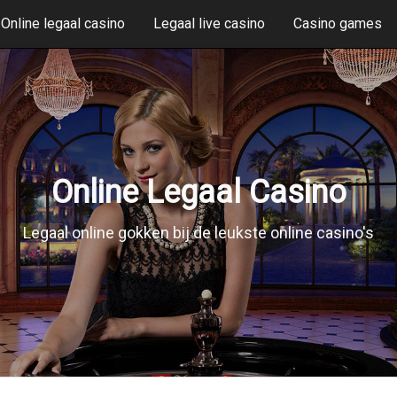
Online legaal casino
Legaal live casino
Casino games
Online Legaal Casino
Legaal online gokken bij de leukste online casino's