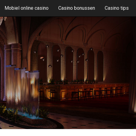
Mobiel online casino
Casino bonussen
Casino tips