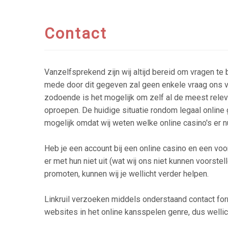
Contact
Vanzelfsprekend zijn wij altijd bereid om vragen te
mede door dit gegeven zal geen enkele vraag ons vre
zodoende is het mogelijk om zelf al de meest rele
oproepen. De huidige situatie rondom legaal online 
mogelijk omdat wij weten welke online casino's er 
Heb je een account bij een online casino en een voor
er met hun niet uit (wat wij ons niet kunnen voorstel
promoten, kunnen wij je wellicht verder helpen.
Linkruil verzoeken middels onderstaand contact formu
websites in het online kansspelen genre, dus welli