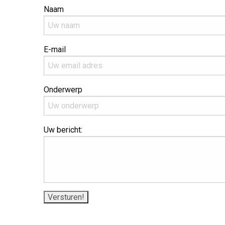
Naam
E-mail
Onderwerp
Uw bericht: